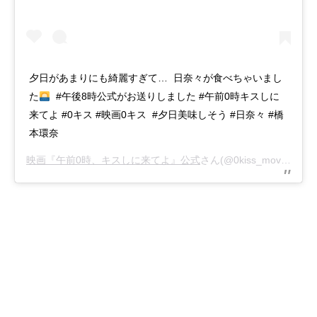
夕日があまりにも綺麗すぎて… 日奈々が食べちゃいまし
た
#午後8時公式がお送りしました ‪#午前0時キスしに
来てよ‬ ‪#0キス‬ #映画0キス #夕日美味しそう #日奈々 #橋
本環奈
映画『午前0時、キスしに来てよ』公式
さん(@0kiss_movie)がシェアした投稿 –