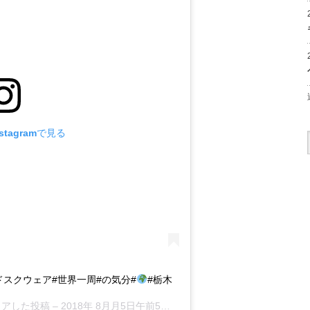
tagramで見る
ドスクウェア#世界一周#の気分#
#栃木
シェアした投稿 –
2018年 8月月5日午前5時39分PDT