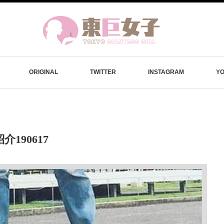
ORIGINAL
TWITTER
INSTAGRAM
Y
介190617