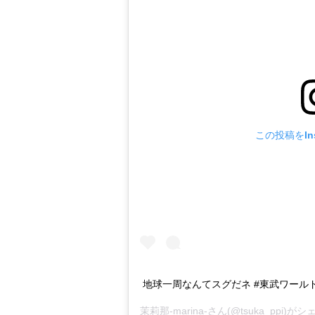
この投稿をIns
地球一周なんてスグだネ #東武ワール
茉莉那-marina-
さん(@tsuka_ppi)が