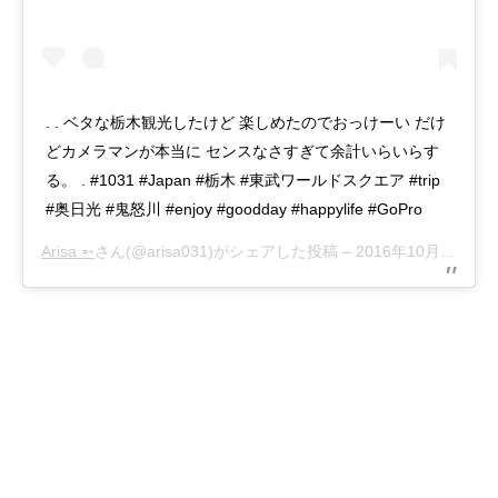
. . ベタな栃木観光したけど 楽しめたのでおっけーい だけ
どカメラマンが本当に センスなさすぎて余計いらいらす
る。 . #1031 #Japan #栃木 #東武ワールドスクエア #trip
#奥日光 #鬼怒川 #enjoy #goodday #happylife #GoPro
Arisa ➵
さん(@arisa031)がシェアした投稿 –
2016年10月月31日午前7時15分PDT