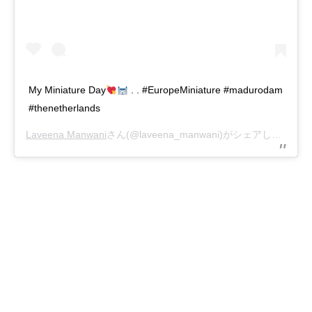
My Miniature Day
. . #EuropeMiniature #madurodam
#thenetherlands
Laveena Manwani
さん(@laveena_manwani)がシェアした投稿 –