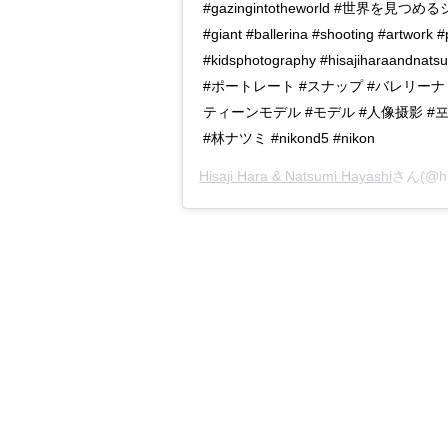
#gazingintotheworld #世界を見つめる
#giant #ballerina #shooting #artwork #
#kidsphotography #hisajiharaandnatsu
#ポートレート #スナップ #バレリーナ 
ティーンモデル #モデル #人像摄影 #포
#林ナツミ #nikond5 #nikon
Hisaji Hara & Natsumi Hayashi
さん(@hisa