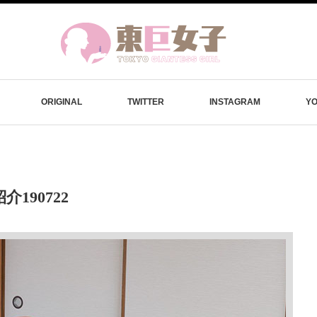
ORIGINAL
TWITTER
INSTAGRAM
Y
介190722