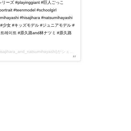
シリーズ #playinggiant #巨人ごっこ
portrait #teenmodel #schoolgirl
mihayashi #hisajihara #natsumihayashi
#少女 #キッズモデル #ジュニアモデル #
트레이트 #原久路and林ナツミ #原久路
jihara_and_natsumihayashi)がシェアした投稿 –
2018年 1月月19日